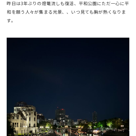
昨日は3年ぶりの燈篭流しも復活、平和公園にただ一心に平
和を願う人々が集まる光景、、いつ見ても胸が熱くなりま
す。