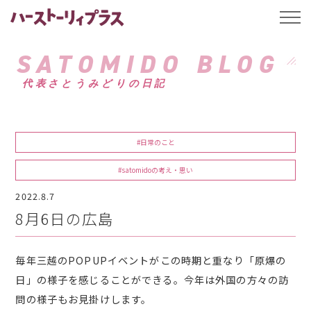
ハーストーリィプ
t
o
g
g
SATOMIDO BLOG
l
e
代表さとうみどりの日記
n
a
v
i
g
a
#日常のこと
t
i
o
#satomidoの考え・思い
n
2022.8.7
8月6日の広島
毎年三越のPOPUPイベントがこの時期と重なり「原爆の
日」の様子を感じることができる。今年は外国の方々の訪
問の様子もお見掛けします。