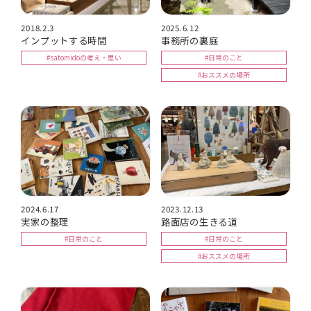
2018.2.3
2025.6.12
インプットする時間
事務所の裏庭
#satomidoの考え・思い
#日常のこと
#おススメの場所
2024.6.17
2023.12.13
実家の整理
路面店の生きる道
#日常のこと
#日常のこと
#おススメの場所