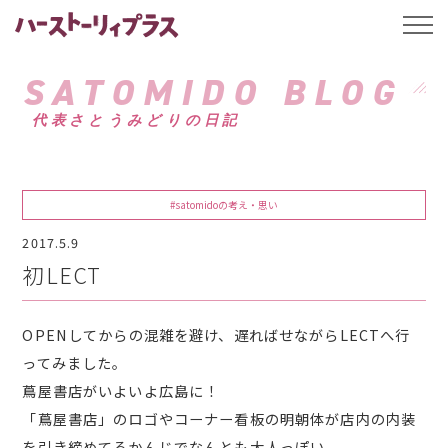
ハーストーリィプ
t
o
g
g
SATOMIDO BLOG
l
e
代表さとうみどりの日記
n
a
v
i
g
a
#satomidoの考え・思い
t
i
2017.5.9
o
n
初LECT
OPENしてからの混雑を避け、遅ればせながらLECTへ行
ってみました。
蔦屋書店がいよいよ広島に！
「蔦屋書店」のロゴやコーナー看板の明朝体が店内の内装
を引き締めてるかんじでなんとも大人っぽい。