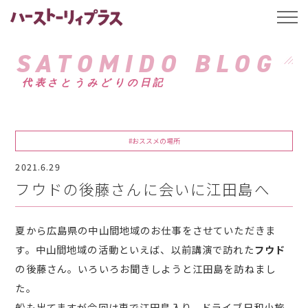
ハーストーリィプ
t
o
g
g
SATOMIDO BLOG
l
e
代表さとうみどりの日記
n
a
v
i
g
a
#おススメの場所
t
i
2021.6.29
o
n
フウドの後藤さんに会いに江田島へ
夏から広島県の中山間地域のお仕事をさせていただきま
す。中山間地域の活動といえば、以前講演で訪れた
フウド
の後藤さん。いろいろお聞きしようと江田島を訪ねまし
た。
船も出てますが今回は車で江田島入り、ドライブ日和小旅