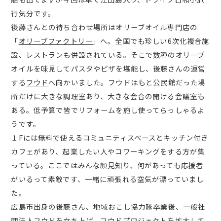
行気分です。
後藤さんとの待ち合わせ場所はオリーブオイル専門店の
「
オリーブファクトリー
」へ。全国でも珍しい6次化複合施
設、レストランも併設されている。そこで数種のオリーブ
オイルを味見してパスタやピザを堪能し、後藤さんの運営
する
フウド
へ向かいました。フウドはもと公民館だった場
所だけに大きな調理室あり、大きな会合の開ける会議室も
ある。低予算で皆でリフォームを施し使ってらっしゃるよ
うです。
１Fには無料で使えるコミュニティスペースとキッチン付き
カフェがあり、起業したい人やコワーキングをする方が集
っている。ここではみんな顔見知り、何があっても応援者
がいるって素敵です、一緒に頑張れる空気が漂っていまし
た。
広島市出身の後藤さん、地域おこし協力隊卒業後、一般社
団法人フウドを立ち上げ、フウドプロジェクトを拡大して