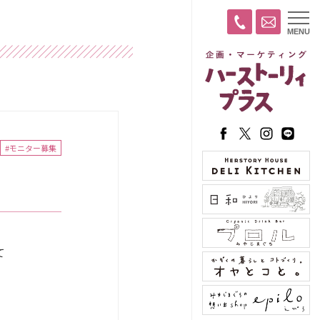
t
MENU
o
g
g
l
e
n
a
v
i
g
a
#モニター募集
t
i
o
n
て