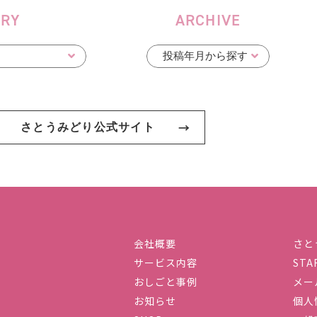
ORY
ARCHIVE
さとうみどり公式サイト
会社概要
さと
サービス内容
STA
社ハーストーリィプラス
おしごと事例
メー
お知らせ
個人