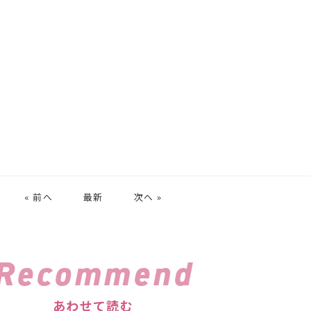
« 前へ
最新
次へ »
Recommend
あわせて読む