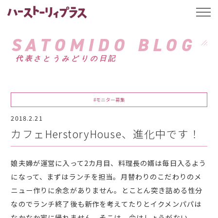
ハーストーリィプ
t
o
g
g
SATOMIDO BLOG
l
e
代表さとうみどりの日記
n
a
v
i
g
a
#モニター募集
t
i
2018.2.21
o
n
カフェHerstoryHouse、進化中です！
娘夫婦が運営に入って2カ月目、料理長の婿は毎日入るよう
になって、まずはランチを担当。月替わりのこだわりのメ
ニュー作りに余念がありません。とことん突き詰める性分
なのでランチ終了後も新作を考えてたりとイクメンパパは
なかなか家に帰れません。そこは、今はしょうがない。