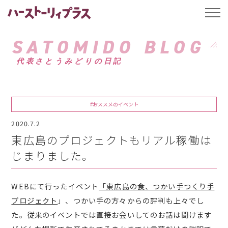
ハーストーリィプ
t
o
g
g
SATOMIDO BLOG
l
e
代表さとうみどりの日記
n
a
v
i
g
a
#おススメのイベント
t
i
2020.7.2
o
n
東広島のプロジェクトもリアル稼働は
じまりました。
WEBにて行ったイベント
「東広島の食、つかい手つくり手
プロジェクト
」、つかい手の方々からの評判も上々でし
た。従来のイベントでは直接お会いしてのお話は聞けます