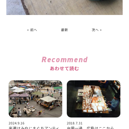
« 前へ
最新
次へ »
Recommend
あわせて読む
2024.9.16
2018.7.31
来週はみやじまぐちアンティ
台風一過、広島はここから。