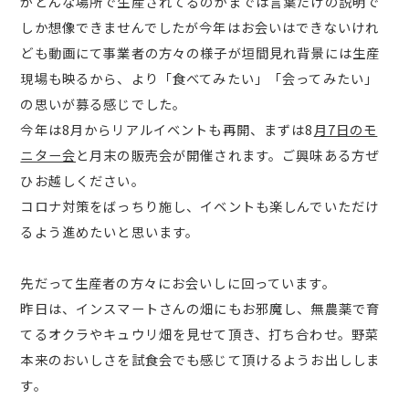
がどんな場所で生産されてるのかまでは言葉だけの説明で
しか想像できませんでしたが今年はお会いはできないけれ
ども動画にて事業者の方々の様子が垣間見れ背景には生産
現場も映るから、より「食べてみたい」「会ってみたい」
の思いが募る感じでした。
今年は8月からリアルイベントも再開、まずは8
月7日のモ
ニター会
と月末の販売会が開催されます。ご興味ある方ぜ
ひお越しください。
コロナ対策をばっちり施し、イベントも楽しんでいただけ
るよう進めたいと思います。
先だって生産者の方々にお会いしに回っています。
昨日は、インスマートさんの畑にもお邪魔し、無農薬で育
てるオクラやキュウリ畑を見せて頂き、打ち合わせ。野菜
本来のおいしさを試食会でも感じて頂けるようお出ししま
す。