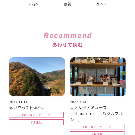
« 前へ
最新
次へ »
Recommend
あわせて読む
2017.11.14
2022.7.14
思い立って松本へ。
大人女子アミューズ
「20marche」（ハツカマル
#気になること・モノ
シェ）
#活性化
#気になること・モノ
#お仕事