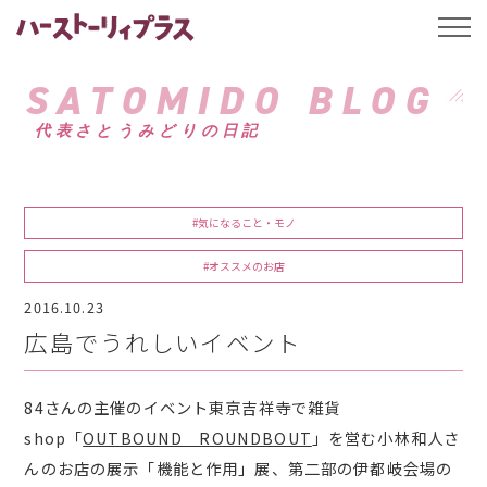
ハーストーリィプ
t
o
g
g
SATOMIDO BLOG
l
e
代表さとうみどりの日記
n
a
v
i
g
a
#気になること・モノ
t
i
o
#オススメのお店
n
2016.10.23
広島でうれしいイベント
84さんの主催のイベント東京吉祥寺で雑貨
shop「
OUTBOUND ROUNDBOUT
」を営む小林和人さ
んのお店の展示「機能と作用」展、第二部の伊都岐会場の