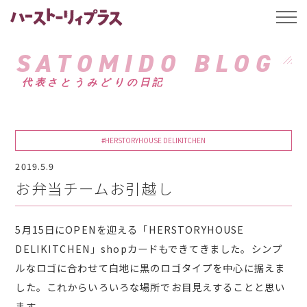
ハーストーリィプ
t
o
g
g
SATOMIDO BLOG
l
e
代表さとうみどりの日記
n
a
v
i
g
a
#HERSTORYHOUSE DELIKITCHEN
t
i
2019.5.9
o
n
お弁当チームお引越し
5月15日にOPENを迎える「HERSTORYHOUSE
DELIKITCHEN」shopカードもできてきました。シンプ
ルなロゴに合わせて白地に黒のロゴタイプを中心に据えま
した。これからいろいろな場所でお目見えすることと思い
ます。