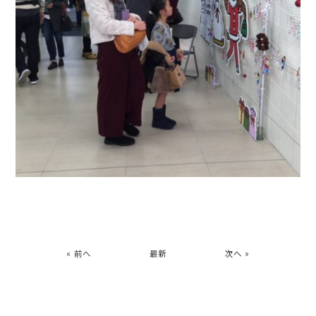
« 前へ
最新
次へ »