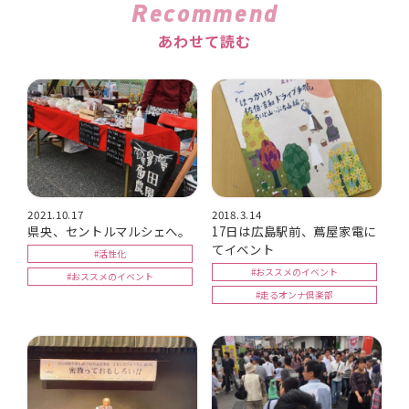
Recommend
あわせて読む
2021.10.17
2018.3.14
県央、セントルマルシェへ。
17日は広島駅前、蔦屋家電に
てイベント
#活性化
#おススメのイベント
#おススメのイベント
#走るオンナ倶楽部