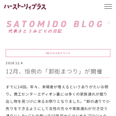
ハーストーリィプ
t
o
g
g
SATOMIDO BLOG
l
e
代表さとうみどりの日記
n
a
v
i
g
a
#おススメのイベント
t
i
2018.12.4
o
n
12月、恒例の「卸街まつり」が開催
すでに14回。年々、来場者が増えるというありがたいお祭
り。商工センターエディオン裏には多くの家族連れが掘り
出し物を見つけに来るお祭りとなりました。”卸の通りで小
売りをできるようにして女性の方々や家族連れが行き交う
通りにしたい”との思いで10年前からはじめたプロジェク