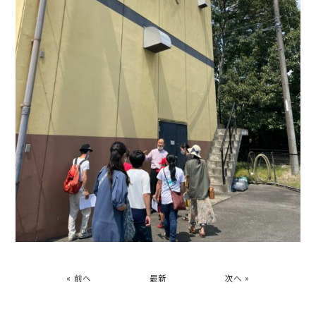
« 前へ
最新
次へ »