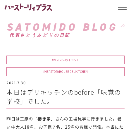
ハーストーリィプ
t
o
g
g
SATOMIDO BLOG
l
e
代表さとうみどりの日記
n
a
v
i
g
a
#おススメのイベント
t
i
o
#HERSTORYHOUSE DELIKITCHEN
n
2021.7.30
本日はデリキッチンのbefore「味覚の
学校」でした。
昨日は三原の
「椿き家」
さんの工場見学に行きました。暑
い中大人18名、お子様７名、25名の皆様で開催。本当にた