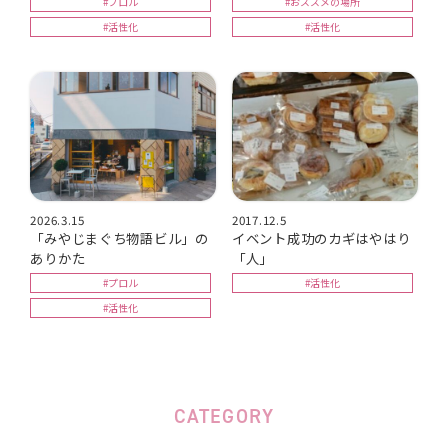
#プロル
#おススメの場所
#活性化
#活性化
2026.3.15
2017.12.5
「みやじまぐち物語ビル」の
イベント成功のカギはやはり
ありかた
「人」
#プロル
#活性化
#活性化
CATEGORY