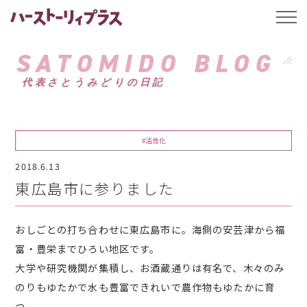
ハーストーリィプ
t
o
g
g
SATOMIDO BLOG
l
e
代表さとうみどりの日記
n
a
v
i
g
a
#活性化
t
i
2018.6.13
o
n
東広島市に参りました
おしごとの打ち合わせに東広島市に。海側の安芸津から福
富・豊栄までひろい地区です。
大学や研究機関が集積し、お酒蔵通りは有名で、木々のみ
のりもゆたかで水も豊富できれいで農作物もゆたかに育
つ。