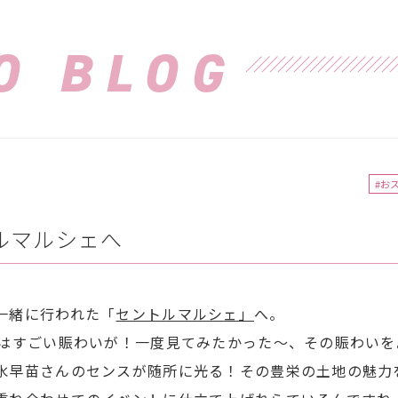
O BLOG
#お
ルマルシェへ
一緒に行われた「
セントルマルシェ」
へ。
にはすごい賑わいが！一度見てみたかった～、その賑わいを
水早苗さんのセンスが随所に光る！その豊栄の土地の魅力