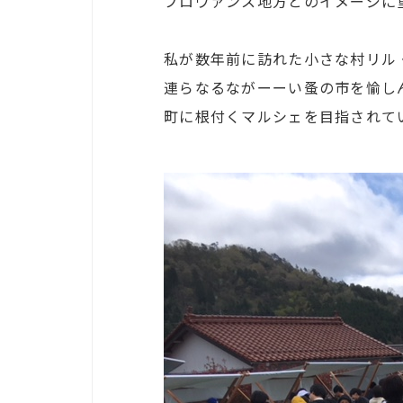
プロヴァンス地方とのイメージに
私が数年前に訪れた小さな村リル
連らなるながーーい蚤の市を愉し
町に根付くマルシェを目指されて