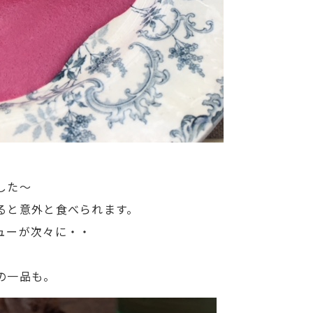
した～
ると意外と食べられます。
ューが次々に・・
の一品も。