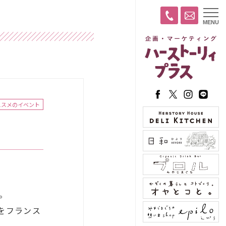
t
MENU
o
g
g
l
e
n
a
v
i
g
a
ススメのイベント
t
i
o
n
。
をフランス