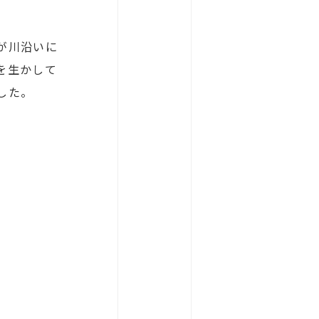
。
が川沿いに
を生かして
した。