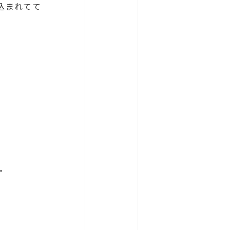
込まれてて
。
・