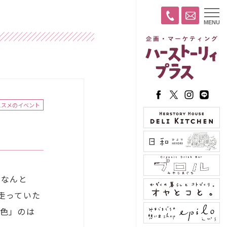
t
MENU
o
g
g
l
e
n
a
v
i
g
a
ススメのイベント
t
i
o
n
。なんと
走っていた
景色」のは