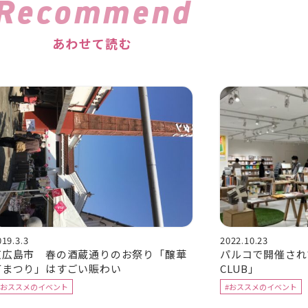
Recommend
あわせて読む
019.3.3
2022.10.23
東広島市 春の酒蔵通りのお祭り「醸華
パルコで開催されて
町まつり」はすごい賑わい
CLUB」
#おススメのイベント
#おススメのイベント