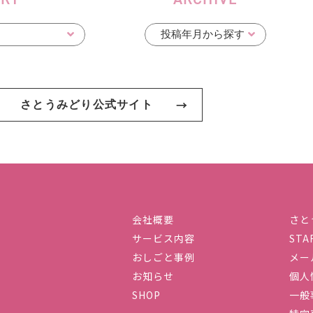
さとうみどり公式サイト
会社概要
さと
サービス内容
STA
社ハーストーリィプラス
おしごと事例
メー
お知らせ
個人
SHOP
一般