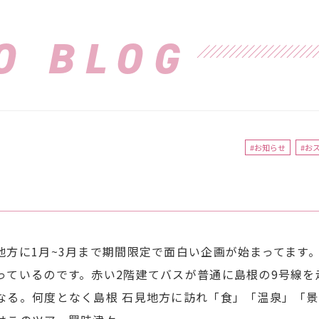
O BLOG
#お知らせ
#お
。
地方に1月~3月まで期間限定で面白い企画が始まってます
っているのです。赤い2階建てバスが普通に島根の9号線を
なる。何度となく島根 石見地方に訪れ「食」「温泉」「