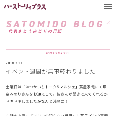
ハーストーリィプ
t
o
g
g
SATOMIDO BLOG
l
e
代表さとうみどりの日記
n
a
v
i
g
a
#おススメのイベント
t
i
2018.3.21
o
n
イベント週間が無事終わりました
土曜日は「はつかいちトーク&マルシェ」蔦屋家電にて甲
斐みのりさんをお迎えして。皆さんが聞きに来てくれるか
ドキドキしましたがなんと満席に！
お話の内容も「マツコの知らない世界」に菓子パンの専門