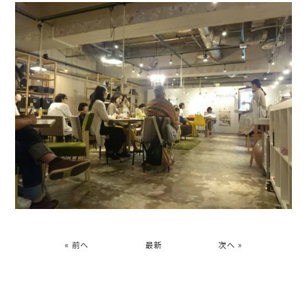
« 前へ
最新
次へ »