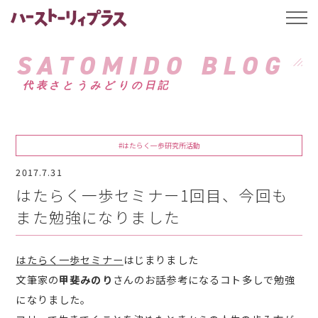
ハーストーリィプ
t
o
g
g
SATOMIDO BLOG
l
e
代表さとうみどりの日記
n
a
v
i
g
a
#はたらく一歩研究所活動
t
i
2017.7.31
o
n
はたらく一歩セミナー1回目、今回も
また勉強になりました
はたらく一歩セミナー
はじまりました
文筆家の
甲斐みのり
さんのお話参考になるコト多しで勉強
になりました。