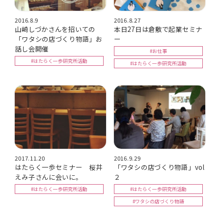
2016.8.9
2016.8.27
山崎しづかさんを招いての
本日27日は倉敷で起業セミナ
「ワタシの店づくり物語」お
ー
話し会開催
#お仕事
#はたらく一歩研究所活動
#はたらく一歩研究所活動
2017.11.20
2016.9.29
はたらく一歩セミナー 桜井
「ワタシの店づくり物語」vol
えみ子さんに会いに。
２
#はたらく一歩研究所活動
#はたらく一歩研究所活動
#ワタシの店づくり物語