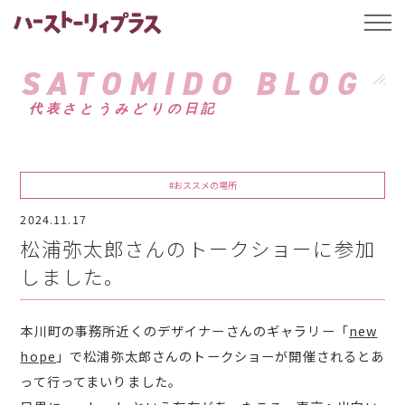
ハーストーリィプ
t
o
g
g
SATOMIDO BLOG
l
e
代表さとうみどりの日記
n
a
v
i
g
a
#おススメの場所
t
i
2024.11.17
o
n
松浦弥太郎さんのトークショーに参加
しました。
本川町の事務所近くのデザイナーさんのギャラリー「
new
hope
」で松浦弥太郎さんのトークショーが開催されるとあ
って行ってまいりました。