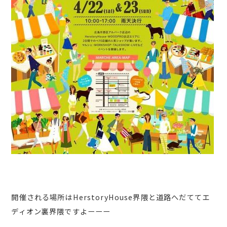
開催される場所はHerstoryHouse界隈と道路へだててエ
ディオン裏界隈ですよーーー