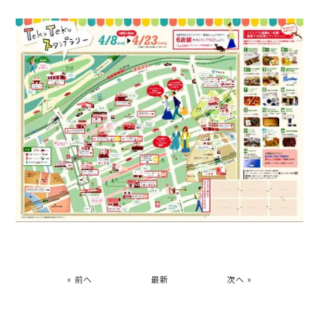
« 前へ
最新
次へ »