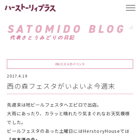
ハーストーリィプ
t
o
g
g
SATOMIDO BLOG
l
e
代表さとうみどりの日記
n
a
v
i
g
a
#おススメのイベント
t
i
2017.4.19
o
n
西の森フェスタがいよいよ今週末
先週末は地ビールフェスタへエピロで出店。
大雨にあったり、カラッと晴れたり気まぐれなお天気模様
でした。
ビールフェスタのあった土曜日にはHerstoryHouseでは
「日本酒の会」