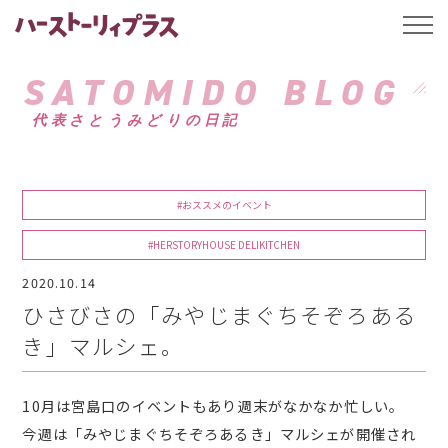
ハーストーリィプ
t
o
g
g
SATOMIDO BLOG
l
e
代表さとうみどりの日記
n
a
v
i
g
a
#おススメのイベント
t
i
o
#HERSTORYHOUSE DELIKITCHEN
n
2020.10.14
ひさびさの「みやじまぐちそぞろある
き」マルシェ。
10月は宮島口のイベントもあり週末がなかなか忙しい。
今週は「みやじまぐちそぞろあるき」マルシェが開催され