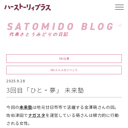
ハーストーリィプ
t
o
g
g
SATOMIDO BLOG
l
e
代表さとうみどりの日記
n
a
v
i
g
a
#お仕事
t
i
o
#おススメのイベント
n
2025.9.28
3回目「ひと・夢」 未来塾
今回の
未来塾
は地元廿日市市で活躍する金澤萌さんの回。
佐伯津田で
ナガスタ
を運営している萌さんは精力的に行動
される女性。