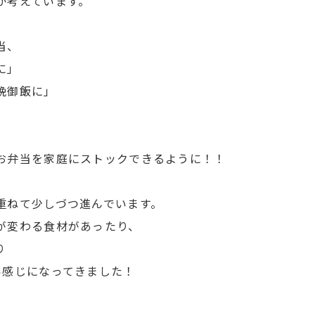
か考えています。
当、
に」
晩御飯に」
お弁当を家庭にストックできるように！！
重ねて少しづつ進んでいます。
が変わる食材があったり、
り
い感じになってきました！