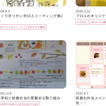
024.8.3
2025.3.12
つくり手つかい手50人ミーティング第2
プロルのオリジナ
段
#プロル
#おススメ商
#おススメのイベント
#おススメ商材
020.12.8
2021.6.7
小学校と給食弁当の意義ある取り組み
給食お弁当スペシ
気！！
#HERSTORYHOUSE DELIKITCHEN