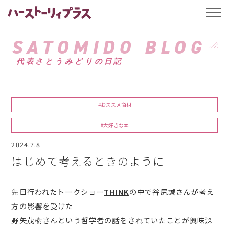
ハーストーリィプ
t
o
g
g
SATOMIDO BLOG
l
e
代表さとうみどりの日記
n
a
v
i
g
a
#おススメ商材
t
i
o
#大好きな本
n
2024.7.8
はじめて考えるときのように
先日行われたトークショー
THINK
の中で谷尻誠さんが考え
方の影響を受けた
野矢茂樹さんという哲学者の話をされていたことが興味深