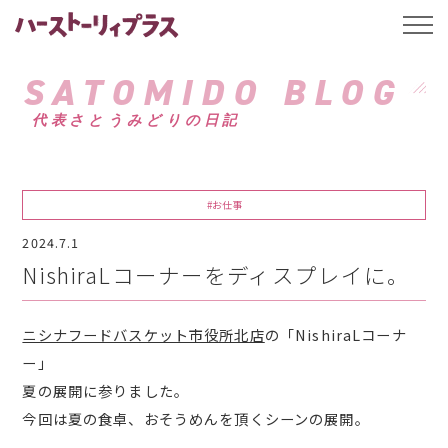
ハーストーリィプ
t
o
g
g
SATOMIDO BLOG
l
e
代表さとうみどりの日記
n
a
v
i
g
a
#お仕事
t
i
2024.7.1
o
n
NishiraLコーナーをディスプレイに。
ニシナフードバスケット市役所北店
の「NishiraLコーナ
ー」
夏の展開に参りました。
今回は夏の食卓、おそうめんを頂くシーンの展開。