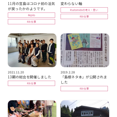
11月の宮島はコロナ前の活気
変わらない軸
が戻ったかのようです。
#satomidoの考え・思い
#epilo
#お仕事
#お仕事
2021.11.20
2019.2.28
13期の総会を開催しました
「島根ネタ本」が公開されま
した
#お仕事
#お仕事