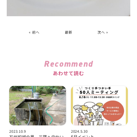
« 前へ
最新
次へ »
Recommend
あわせて読む
2023.10.9
2024.5.30
石州和紙の里、三隅へ向かい
6月イベント