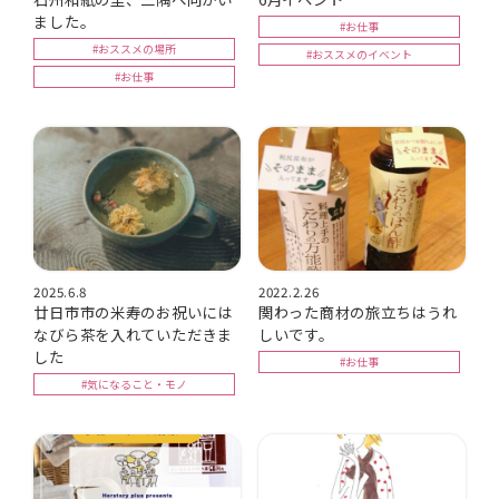
ました。
#お仕事
#おススメの場所
#おススメのイベント
#お仕事
2025.6.8
2022.2.26
廿日市市の米寿のお祝いには
関わった商材の旅立ちはうれ
なびら茶を入れていただきま
しいです。
した
#お仕事
#気になること・モノ