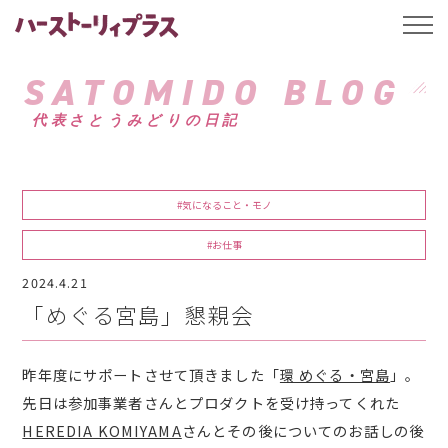
ハーストーリィプ
t
o
g
g
SATOMIDO BLOG
l
e
代表さとうみどりの日記
n
a
v
i
g
a
#気になること・モノ
t
i
o
#お仕事
n
2024.4.21
「めぐる宮島」懇親会
昨年度にサポートさせて頂きました「
環 めぐる・宮島
」。
先日は参加事業者さんとプロダクトを受け持ってくれた
HEREDIA KOMIYAMA
さんとその後についてのお話しの後