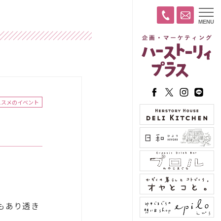
t
MENU
o
g
g
l
e
n
a
v
i
g
a
ススメのイベント
t
i
o
n
もあり透き