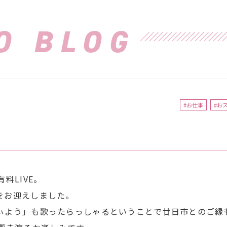
O BLOG
#お仕事
#お
有料LIVE。
をお迎えしました。
ぃよう」も歌ったらっしゃるということで廿日市とのご縁