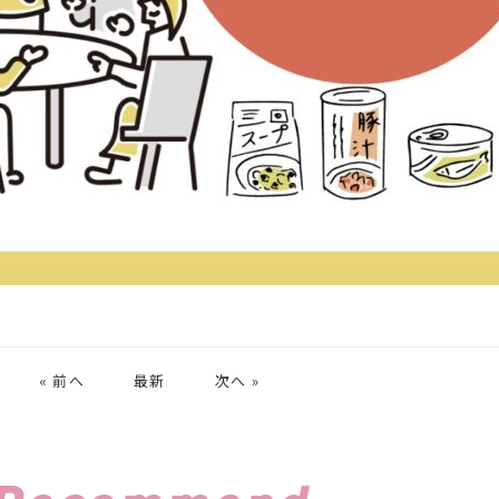
« 前へ
最新
次へ »