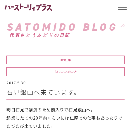
ハーストーリィプ
t
o
g
g
SATOMIDO BLOG
l
e
代表さとうみどりの日記
n
a
v
i
g
a
#お仕事
t
i
o
#オススメのお店
n
2017.5.30
石見銀山へ来ています。
明日石見で講演のため前入りで石見銀山へ。
起業したての20年前くらいには仁摩での仕事もあったりで
たびたび来ていました。