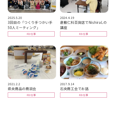
2025.5.20
2024.4.19
3回目の「つくり手つかい手
倉敷仁科百貨店でNishiraLの
50人ミーティング」
講座
#お仕事
#お仕事
2021.2.2
2017.9.14
県央商品の商談会
石央商工会でお話
#お仕事
#お仕事