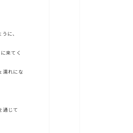
ように、
ーに来てく
ょ濡れにな
を通じて