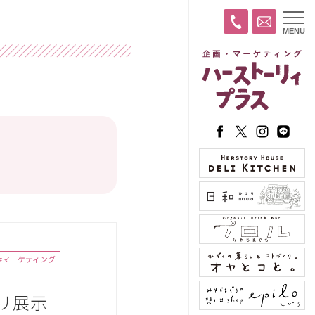
t
MENU
o
g
g
l
e
n
a
v
i
g
a
t
i
o
n
#マーケティング
リ展示