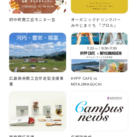
府中町商工会モニター会
オーガニックドリンクバー
みやじまぐち 「プロル」
広島県央商工会伴走型支援事
HYPP CAFE in
業
MIYAJIMAGUCHI
販路開拓支援
広報誌作成