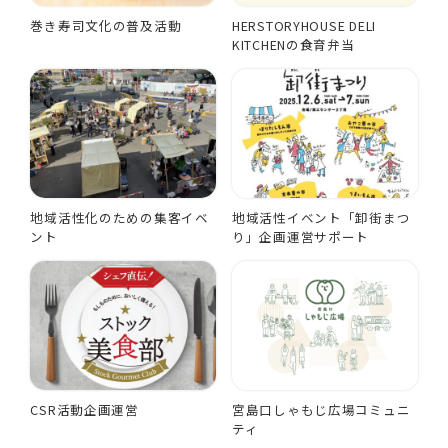
巻き寿司文化の普及活動
HERSTORYHOUSE DELI
KITCHENの食育弁当
地域活性化のための集客イベ
地域活性イベント「卸街まつ
ント
り」企画運営サポート
CSR活動企画運営
宮島口しゃもじ広場コミュニ
ティ