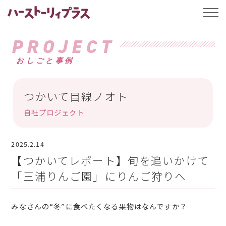
ハーストーリィプ
t
o
g
g
PROJECT
l
e
おしごと事例
n
a
v
i
g
つかいて目線ノオト
a
t
自社プロジェクト
i
o
n
2025.2.14
【つかいてレポート】旬を追いかけて
「三浦りんご園」にりんご狩りへ
みなさんの“冬”に食べたくなる果物はなんですか？