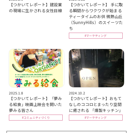
【つかいてレポート】建設業
【つかいてレポート】 手に取
の現場に生かされる女性目線
る瞬間からワクワクが始まる
ティータイムのお供 微熱山丘
（SunnyHills）のスイーツた
ち
#マーケティング
2025.1.8
2024.10.2
【つかいてレポート】「夢み
【つかいてレポート】おもて
る給食」映画上映会を開いた
なしのココロとまったり空間
夢みる皆さん
に癒される 「燻製キッチン」
#コミュニティづくり
#マーケティング