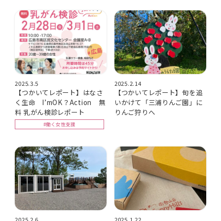
2025.3.5
2025.2.14
【つかいてレポート】はなさ
【つかいてレポート】旬を追
く生命 I’mOK？Action 無
いかけて「三浦りんご園」に
料 乳がん検診レポート
りんご狩りへ
#働く女性支援
2025.2.6
2025.1.22