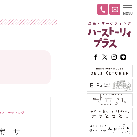
t
MENU
o
g
g
l
e
n
a
v
i
g
a
t
i
o
n
#マーケティング
案 サ