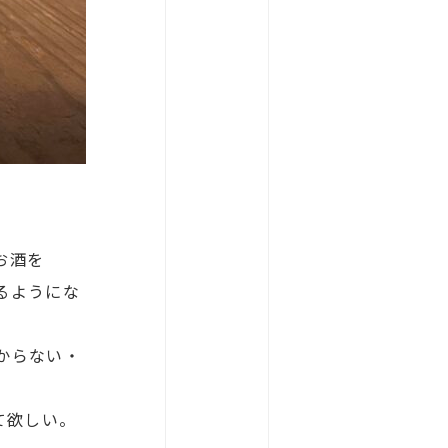
お酒を
るようにな
からない・
て欲しい。