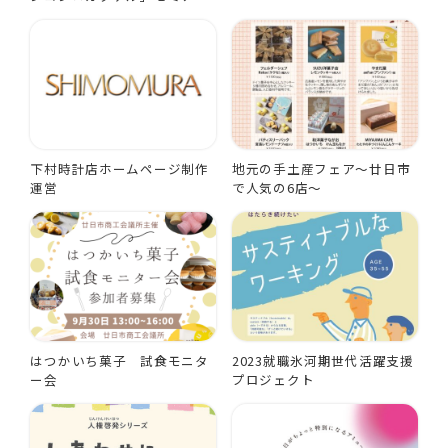
下村時計店ホームページ制作
地元の手土産フェア～廿日市
運営
で人気の6店～
はつかいち菓子 試食モニタ
2023就職氷河期世代活躍支援
ー会
プロジェクト