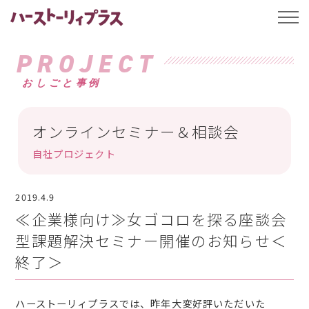
ハーストーリィプ
t
o
g
g
PROJECT
l
e
おしごと事例
n
a
v
i
g
オンラインセミナー＆相談会
a
t
自社プロジェクト
i
o
n
2019.4.9
≪企業様向け≫女ゴコロを探る座談会
型課題解決セミナー開催のお知らせ＜
終了＞
ハーストーリィプラスでは、昨年大変好評いただいた