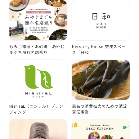
もみじ饅頭・お砂焼 みやじ
Herstory House 交流スペー
まぐち隠れ名店巡り
ス「日和」
NishiraL（ニシラル）ブラン
昆布の消費拡大のための消流
ディング
宣伝事業