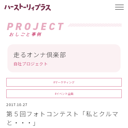
ハーストーリィプ
t
o
g
g
PROJECT
l
e
おしごと事例
n
a
v
i
g
走るオンナ倶楽部
a
t
自社プロジェクト
i
o
n
#マーケティング
#イベント企画
2017.10.27
第５回フォトコンテスト「私とクルマ
と・・・」