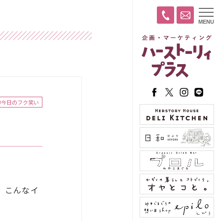
t
MENU
o
g
g
l
e
n
a
v
i
g
a
#今日のフク笑い
t
i
o
n
、こんなイ