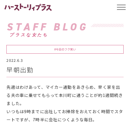
ハーストーリィプ
t
o
g
g
STAFF BLOG
l
e
プラスな女たち
n
a
v
i
#今日のフク笑い
g
a
2022.6.3
t
i
早朝出勤
o
n
先週はわけあって、マイカー通勤をあきらめ、早く家を出
る夫の車に乗せてもらって本川町に通うことが約1週間続き
ました。
いつもは9時までに出社してお掃除をおえておく時間でスタ
ートですが、7時半に会社につくような毎日。