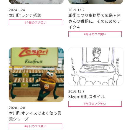
2024.1.24
2019.12.2
本川町ランチ探訪
卸街まつり事務局で広島ＦＭ
さんの番組に。そのためのテ
#今日のフク笑い
イク４
#今日のフク笑い
2016.11.7
Skype朝礼スタイル
#今日のフク笑い
2020.1.20
本川町オフィスでよく使う言
葉シリーズ
#今日のフク笑い