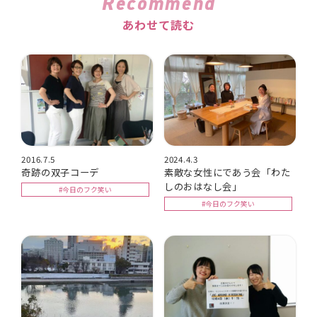
Recommend
あわせて読む
2016.7.5
2024.4.3
奇跡の双子コーデ
素敵な女性にであう会「わた
しのおはなし会」
#今日のフク笑い
#今日のフク笑い