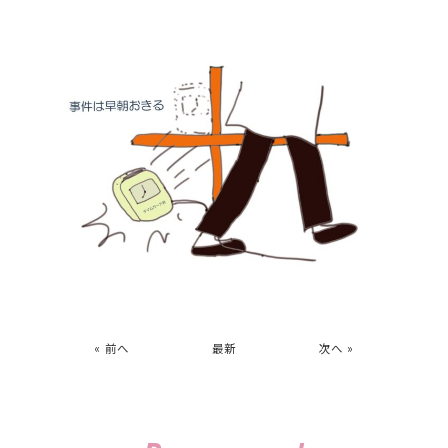
« 前へ
最新
次へ »