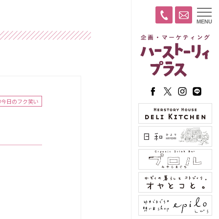
t
MENU
o
g
g
l
e
n
a
v
i
g
a
#今日のフク笑い
t
i
o
n