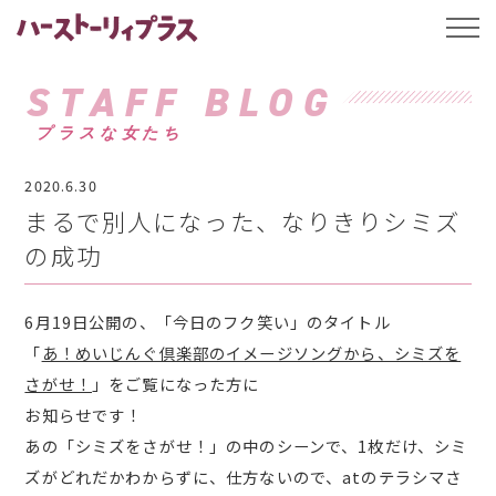
ハーストーリィプ
t
o
g
g
STAFF BLOG
l
e
プラスな女たち
n
a
v
2020.6.30
i
g
まるで別人になった、なりきりシミズ
a
t
の成功
i
o
n
6月19日公開の、「今日のフク笑い」のタイトル
「
あ！めいじんぐ倶楽部のイメージソングから、シミズを
さがせ！
」をご覧になった方に
お知らせです！
あの「シミズをさがせ！」の中のシーンで、1枚だけ、シミ
ズがどれだかわからずに、仕方ないので、atのテラシマさ