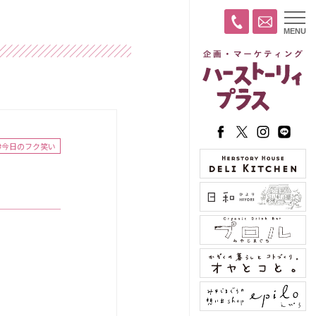
t
MENU
o
g
g
l
e
n
a
v
i
g
a
#今日のフク笑い
t
i
o
n