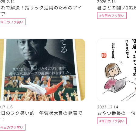
025.2.14
2026.7.14
これで解決！指サック活用のためのアイ
暑さとの闘い202
デア
#今日のフク笑い
#今日のフク笑い
017.1.6
2023.12.14
今日のフク笑い的 年賀状大賞の発表で
おやつ番長の一句
す！
#今日のフク笑い
#今日のフク笑い