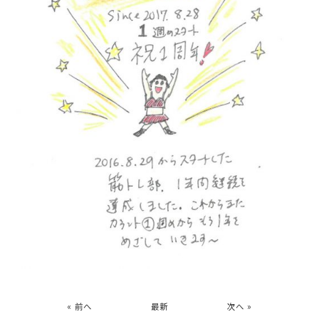
« 前へ
最新
次へ »