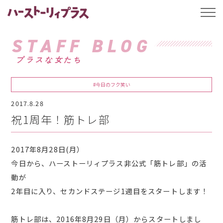
ハーストーリィプ
t
o
g
g
STAFF BLOG
l
e
プラスな女たち
n
a
v
i
#今日のフク笑い
g
a
2017.8.28
t
i
祝1周年！筋トレ部
o
n
2017年8月28日(月）
今日から、ハーストーリィプラス非公式「筋トレ部」の活
動が
2年目に入り、セカンドステージ1週目をスタートします！
筋トレ部は、2016年8月29日（月）からスタートしまし