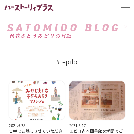
ハーストーリィプ
t
o
g
g
SATOMIDO BLOG
l
e
代表さとうみどりの日記
n
a
v
i
g
a
# epilo
t
i
o
n
2021.6.25
2021.5.17
廿学でお話しさせていただき
エピロ古本図書館を新聞でご