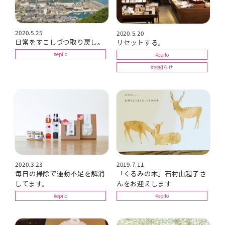
2020.5.25
2020.5.20
日常をすこしづつ取り戻し。
リセットする。
#epilo
#epilo
#お知らせ
2020.3.23
2019.7.11
毎日の掃除で運動不足を解消
「くるみの木」石村由起子さ
してます。
んをお迎えします
#epilo
#epilo