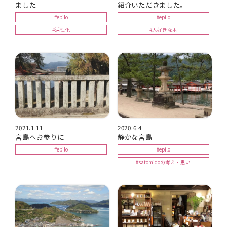
ました
紹介いただきました。
#epilo
#epilo
#活性化
#大好きな本
2021.1.11
2020.6.4
宮島へお参りに
静かな宮島
#epilo
#epilo
#satomidoの考え・思い