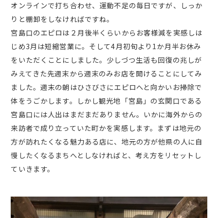
オンラインで打ち合わせ、運動不足の毎日ですが、しっか
りと棚卸をしなければですね。
宮島口のエピロは２月後半くらいからお客様減を実感しは
じめ3月は短縮営業に。そして4月初旬より1か月半お休み
をいただくことにしました。少しづつ生活も回復の兆しが
みえてきた先週末から週末のみお店を開けることにしてみ
ました。週末の朝はひさびさにエピロへと向かいお掃除で
体をうごかします。しかし観光地「宮島」の玄関口である
宮島口には人出はまだまだありません。いかに海外からの
来訪者で成り立っていた町かを実感します。まずは地元の
方が訪れたくなる魅力ある店に、地元の方が他県の人に自
慢したくなるまちへとしなければと、考え方をリセットし
ていきます。