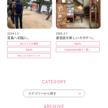
2024.1.5
2026.3.7
宮島へ初詣に。
運営店を新しいカタチへ。
#おススメの場所
#epilo
#epilo
#satomidoの考え・思い
#おススメのイベント
CATEGORY
ARCHIVE