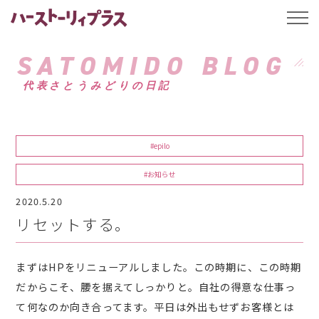
ハーストーリィプ
t
o
g
g
SATOMIDO BLOG
l
e
代表さとうみどりの日記
n
a
v
i
g
a
#epilo
t
i
o
#お知らせ
n
2020.5.20
リセットする。
まずはHPをリニューアルしました。この時期に、この時期
だからこそ、腰を据えてしっかりと。自社の得意な仕事っ
て何なのか向き合ってます。平日は外出もせずお客様とは