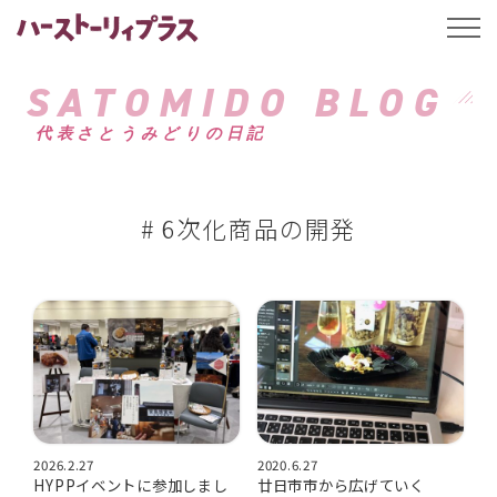
ハーストーリィプ
t
o
g
g
SATOMIDO BLOG
l
e
代表さとうみどりの日記
n
a
v
i
g
a
# 6次化商品の開発
t
i
o
n
2026.2.27
2020.6.27
HYPPイベントに参加しまし
廿日市市から広げていく