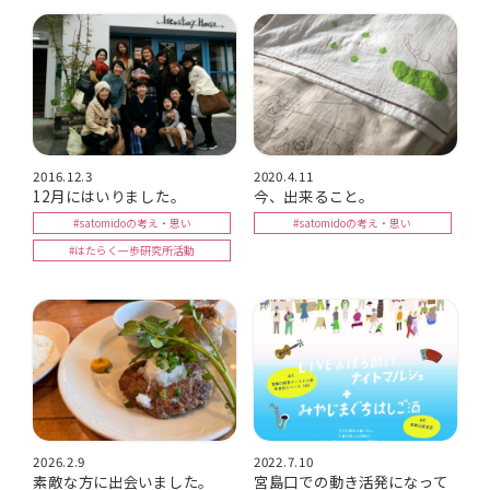
2016.12.3
2020.4.11
12月にはいりました。
今、出来ること。
#satomidoの考え・思い
#satomidoの考え・思い
#はたらく一歩研究所活動
2026.2.9
2022.7.10
素敵な方に出会いました。
宮島口での動き活発になって