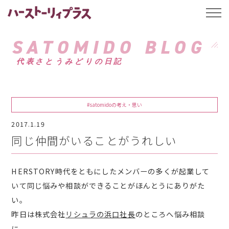
ハーストーリィプ
t
o
g
g
SATOMIDO BLOG
l
e
代表さとうみどりの日記
n
a
v
i
g
a
#satomidoの考え・思い
t
i
2017.1.19
o
n
同じ仲間がいることがうれしい
HERSTORY時代をともにしたメンバーの多くが起業して
いて同じ悩みや相談ができることがほんとうにありがた
い。
昨日は株式会社
リシュラの浜口社長
のところへ悩み相談
に。