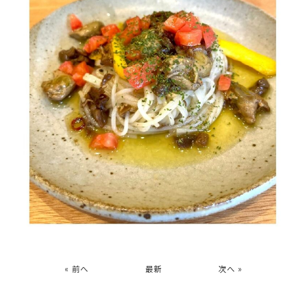
« 前へ
最新
次へ »