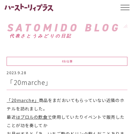
ハーストーリィプ
t
o
g
g
SATOMIDO BLOG
l
e
代表さとうみどりの日記
n
a
v
i
g
a
#お仕事
t
i
2023.9.28
o
n
「20marche」
「20marche」
商品をまだおいてもらっていない近隣のホ
テルを訪れました。
最近
はプロルの飲食で
使用していたりイベントで販売した
ことが功を奏してか
お見せすると「あ、いちご酢のドリンク飲んだことありま