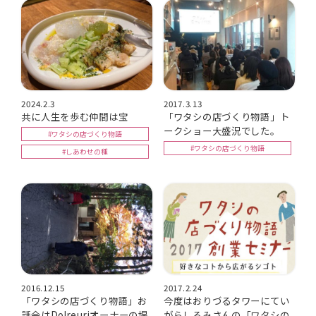
2024.2.3
2017.3.13
共に人生を歩む仲間は宝
「ワタシの店づくり物語」ト
ークショー大盛況でした。
#ワタシの店づくり物語
#ワタシの店づくり物語
#しあわせの種
2016.12.15
2017.2.24
「ワタシの店づくり物語」お
今度はおりづるタワーにてい
話会はDo!reuriオーナーの堤
がらしろみさんの「ワタシの