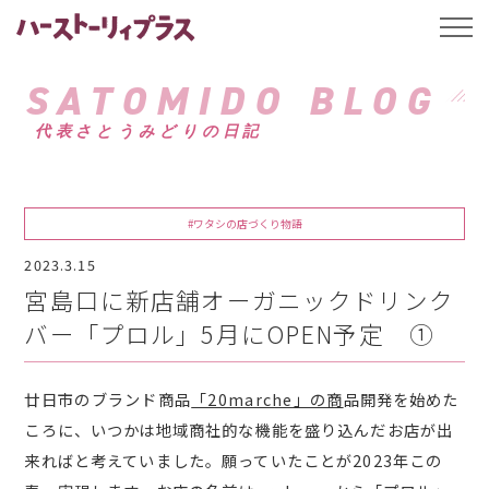
ハーストーリィプ
t
o
g
g
SATOMIDO BLOG
l
e
代表さとうみどりの日記
n
a
v
i
g
a
#ワタシの店づくり物語
t
i
2023.3.15
o
n
宮島口に新店舗オーガニックドリンク
バー「プロル」5月にOPEN予定 ①
廿日市のブランド商品
「20marche」の商
品開発を始めた
ころに、いつかは地域商社的な機能を盛り込んだお店が出
来ればと考えていました。
願っていたことが2023年この