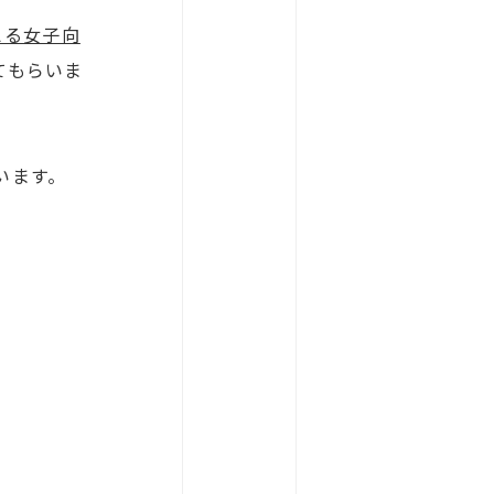
える女子向
てもらいま
います。