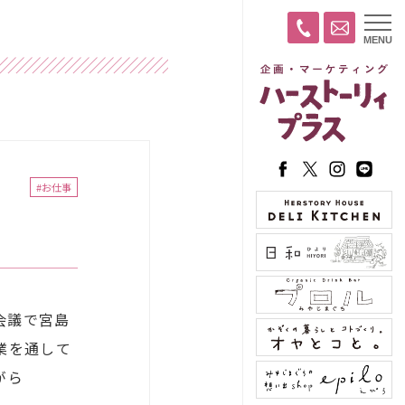
t
MENU
o
g
g
l
e
n
a
v
i
g
a
#お仕事
t
i
o
n
会議で宮島
業を通して
がら