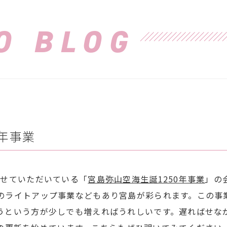
O BLOG
0年事業
させていただいている「
宮島弥山空海生誕1250年事業
」の
のライトアップ事業などもあり宮島が彩られます。この事
うという方が少しでも増えればうれしいです。遅ればせな