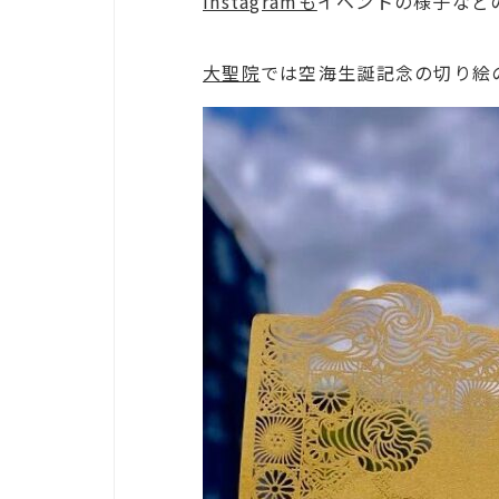
Instagramも
イベントの様子など
大聖院
では空海生誕記念の切り絵