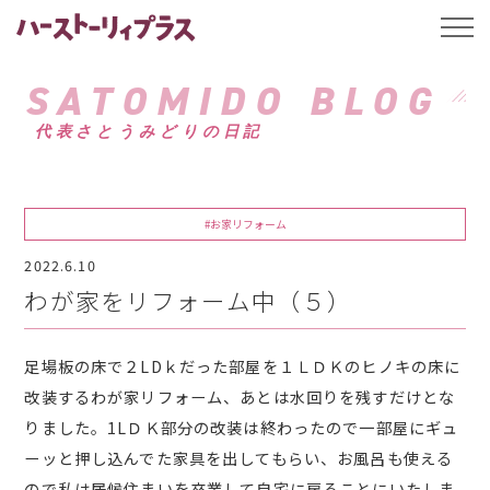
ハーストーリィプ
t
o
g
g
SATOMIDO BLOG
l
e
代表さとうみどりの日記
n
a
v
i
g
a
#お家リフォーム
t
i
2022.6.10
o
n
わが家をリフォーム中（５）
足場板の床で２LDｋだった部屋を１ＬＤＫのヒノキの床に
改装するわが家リフォーム、あとは水回りを残すだけとな
りました。1LＤＫ部分の改装は終わったので一部屋にギュ
ーッと押し込んでた家具を出してもらい、お風呂も使える
ので私は居候住まいを卒業して自宅に戻ることにいたしま