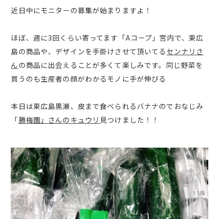
近日中にモニターの募集が始まりますよ！
ほぼ、週に3回くらい寄ってます「Aコープ」宮内で、東広
島の商品や、デザインを手掛けさせて頂いてる
センナリさ
ん
の商品に出会えることが多くて楽しみです。同じ野菜を
買うのも生産者の顔がわかるモノに手が伸びる
本日は東広島黒瀬、皮まで食べられるバナナのでおなじみ
「
勝梅園」さんのキュウリ
見つけました！！