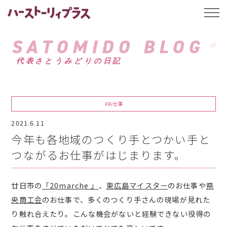
ハーストーリィプ
t
o
g
g
SATOMIDO BLOG
l
e
代表さとうみどりの日記
n
a
v
i
g
a
#お仕事
t
i
2021.6.11
o
n
今年も各地域のつくり手とつかい手と
つながるお仕事がはじまります。
廿日市の
「20marche 」
、
東広島マイスター
のお仕事や
県
央商工会
のお仕事で、多くのつくり手さんの現場が見れた
り触れ合えたり。こんな機会がないと経験できない役得の