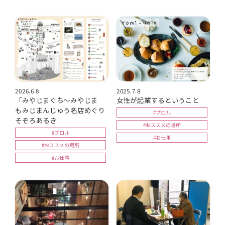
2026.6.8
2025.7.8
「みやじまぐち～みやじま
女性が起業するということ
もみじまんじゅう名店めぐり
#プロル
そぞろあるき
#おススメの場所
#プロル
#お仕事
#おススメの場所
#お仕事