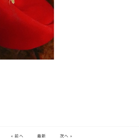
« 前へ
最新
次へ »