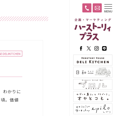
t
MENU
o
g
g
l
e
n
a
v
i
g
a
E DELIKITCHEN
t
i
o
n
。わかりに
の頃。価値