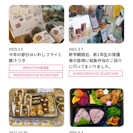
2025.2.5
2021.3.7
今年の節分はいわしフライと
新学期間近、新1年生の保護
豚汁つき
者の皆様に給食弁当のご紹介
に行ってまいりました。
#MAKIZUSHI倶楽部
#HERSTORYHOUSE DELIKITCHEN
#HERSTORYHOUSE DELIKITCHEN
2021.10.20
2026.4.3