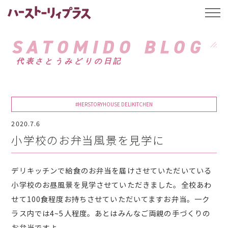
ハーストーリィプ
t
o
g
g
SATOMIDO BLOG
l
e
代表さとうみどりの日記
n
a
v
i
g
a
#HERSTORYHOUSE DELIKITCHEN
t
i
2020.7.6
o
n
小学校のお弁当風景を見学に
デリキッチンで給食のお弁当を届けさせていただいている
小学校のお昼風景を見学させていただきました。全校あわ
せて100食程度お持ちさせていただいてますお弁当。一ク
ラス内では4~5人程度。あとはみんなご両親の手づくりの
お弁当ですよ。