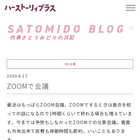
ハーストーリィプ
t
o
g
g
SATOMIDO BLOG
l
e
代表さとうみどりの日記
n
a
v
i
g
a
#お仕事
t
i
2020.6.17
o
n
ZOOMで会議
最近はもっぱらZOOM会議、ZOOMでするときは要点を絞
っての話になるので1時間くらいで終わる場合も増えていま
す。今までは予想もしなかったZOOMでの仕事会議。書面
も共有出来て経費も移動時間も節約、いいこともありま
す。