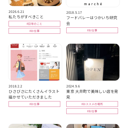
2026.6.21
2018.5.17
私たちがすべきこと
フードバレーはつかいち研究
会
#日常のこと
#お仕事
#お仕事
2018.2.2
2024.9.6
ひさびさにたくさんイラスト
東京 大井町で美味しい店を発
描かせていただきました
見
#お仕事
#おススメの場所
#お仕事