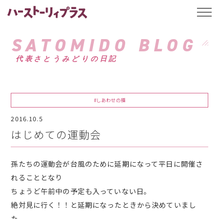
ハーストーリィプ
t
o
g
g
SATOMIDO BLOG
l
e
代表さとうみどりの日記
n
a
v
i
g
a
#しあわせの種
t
i
2016.10.5
o
n
はじめての運動会
孫たちの運動会が台風のために延期になって平日に開催さ
れることとなり
ちょうど午前中の予定も入っていない日。
絶対見に行く！！と延期になったときから決めていまし
た。