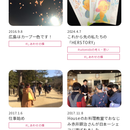
2016.9.8
2024.4.7
広島はカープ一色です！
これから先の私たちの
「HERSTORY」
#しあわせの種
#satomidoの考え・思い
#しあわせの種
2017.1.6
2017.11.8
仕事始め
Houseのお料理教室でおなじ
み赤井顕治さんが日本一シェ
#しあわせの種
フに選ばれました