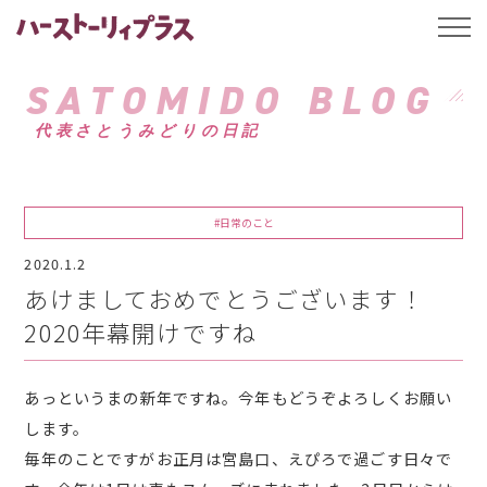
ハーストーリィプ
t
o
g
g
SATOMIDO BLOG
l
e
代表さとうみどりの日記
n
a
v
i
g
a
#日常のこと
t
i
2020.1.2
o
n
あけましておめでとうございます！
2020年幕開けですね
あっというまの新年ですね。今年もどうぞよろしくお願い
します。
毎年のことですがお正月は宮島口、えぴろで過ごす日々で