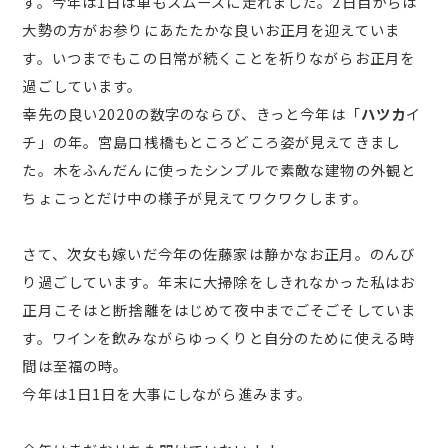
す。今年は1日は車もスムーズに走れました。2日目からは
大勢の方がお参りにあたたかな良いお正月を迎えていま
す。いつまでもこの日常が続くことを祈りながらお正月を
過ごしています。
幸先の良い2020の数字のならび、きっと今年は「
ハツカ
イ
チ」の年。宮島口桟橋もところどころ姿が見えてきまし
た。木をふんだんに使ったシンプルで素敵な建物の外観と
ちょこっとだけ中の様子が見えてワクワクします。
さて、次女も嫁いだ今年の佐藤家は静かなお正月。のんび
り過ごしています。年末に大掃除をしきれなかった私はお
正月こそはと断捨離をはじめて夜中までごそごそしていま
す。ワインを飲みながらゆっくりと自分のために使える時
間は至福の時。
今年は1日1日を大事にしながら進みます。