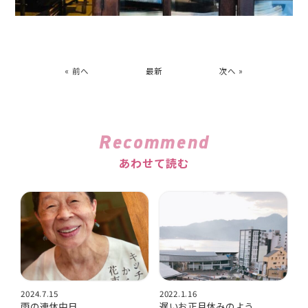
« 前へ
最新
次へ »
Recommend
あわせて読む
2024.7.15
2022.1.16
雨の連休中日
遅いお正月休みのよう